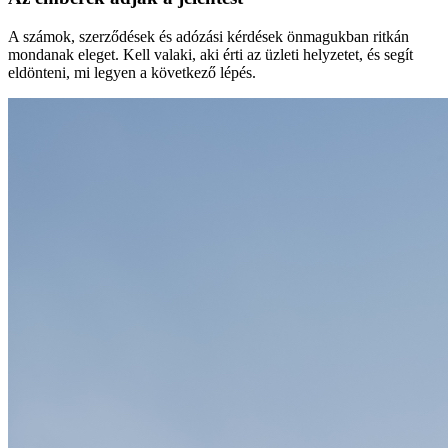
A számok, szerződések és adózási kérdések önmagukban ritkán
mondanak eleget. Kell valaki, aki érti az üzleti helyzetet, és segít
eldönteni, mi legyen a következő lépés.