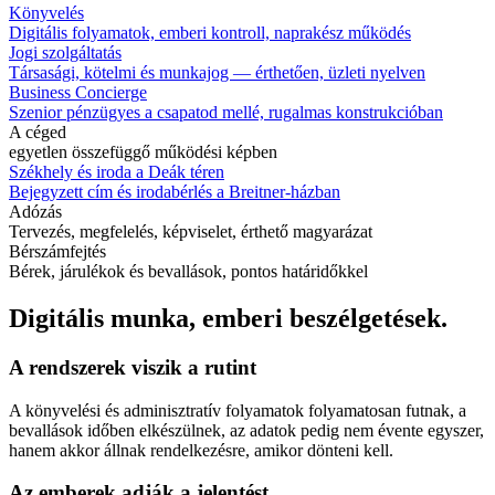
Könyvelés
Digitális folyamatok, emberi kontroll, naprakész működés
Jogi szolgáltatás
Társasági, kötelmi és munkajog — érthetően, üzleti nyelven
Business Concierge
Szenior pénzügyes a csapatod mellé, rugalmas konstrukcióban
A céged
egyetlen összefüggő működési képben
Székhely és iroda a Deák téren
Bejegyzett cím és irodabérlés a Breitner-házban
Adózás
Tervezés, megfelelés, képviselet, érthető magyarázat
Bérszámfejtés
Bérek, járulékok és bevallások, pontos határidőkkel
Digitális munka, emberi beszélgetések.
A rendszerek viszik a rutint
A könyvelési és adminisztratív folyamatok folyamatosan futnak, a
bevallások időben elkészülnek, az adatok pedig nem évente egyszer,
hanem akkor állnak rendelkezésre, amikor dönteni kell.
Az emberek adják a jelentést