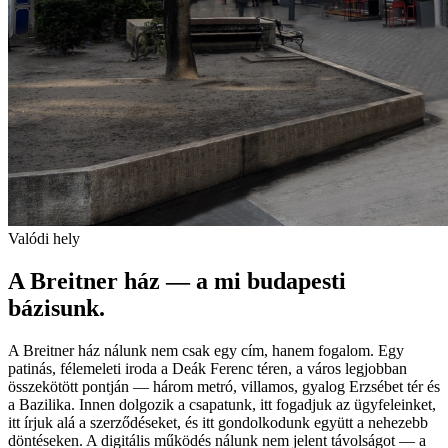
Valódi hely
A Breitner ház — a mi budapesti
bázisunk.
A Breitner ház nálunk nem csak egy cím, hanem fogalom. Egy
patinás, félemeleti iroda a Deák Ferenc téren, a város legjobban
összekötött pontján — három metró, villamos, gyalog Erzsébet tér és
a Bazilika. Innen dolgozik a csapatunk, itt fogadjuk az ügyfeleinket,
itt írjuk alá a szerződéseket, és itt gondolkodunk együtt a nehezebb
döntéseken. A digitális működés nálunk nem jelent távolságot — a