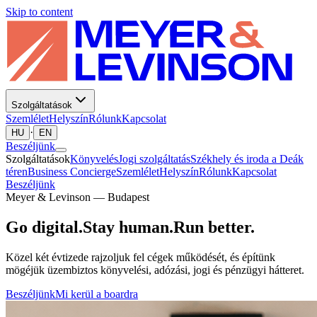
Skip to content
Szolgáltatások
Szemlélet
Helyszín
Rólunk
Kapcsolat
·
HU
EN
Beszéljünk
Szolgáltatások
Könyvelés
Jogi szolgáltatás
Székhely és iroda a Deák
téren
Business Concierge
Szemlélet
Helyszín
Rólunk
Kapcsolat
Beszéljünk
Meyer & Levinson — Budapest
Go digital.
Stay human.
Run better.
Közel két évtizede rajzoljuk fel cégek működését, és építünk
mögéjük üzembiztos könyvelési, adózási, jogi és pénzügyi hátteret.
Beszéljünk
Mi kerül a boardra