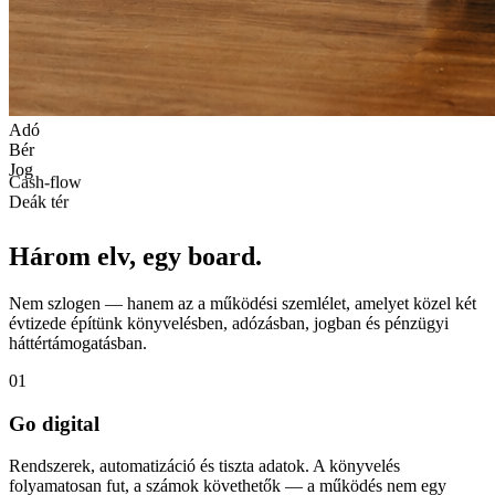
Adó
Bér
Jog
Cash-flow
Deák tér
Három elv, egy board.
Nem szlogen — hanem az a működési szemlélet, amelyet közel két
évtizede építünk könyvelésben, adózásban, jogban és pénzügyi
háttértámogatásban.
01
Go digital
Rendszerek, automatizáció és tiszta adatok. A könyvelés
folyamatosan fut, a számok követhetők — a működés nem egy