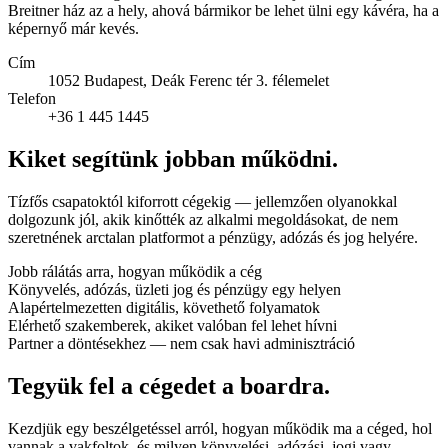
Breitner ház az a hely, ahová bármikor be lehet ülni egy kávéra, ha a
képernyő már kevés.
Cím
1052 Budapest, Deák Ferenc tér 3. félemelet
Telefon
+36 1 445 1445
Kiket segítünk jobban működni.
Tízfős csapatoktól kiforrott cégekig — jellemzően olyanokkal
dolgozunk jól, akik kinőtték az alkalmi megoldásokat, de nem
szeretnének arctalan platformot a pénzügy, adózás és jog helyére.
Jobb rálátás arra, hogyan működik a cég
Könyvelés, adózás, üzleti jog és pénzügy egy helyen
Alapértelmezetten digitális, követhető folyamatok
Elérhető szakemberek, akiket valóban fel lehet hívni
Partner a döntésekhez — nem csak havi adminisztráció
Tegyük fel a cégedet a boardra.
Kezdjük egy beszélgetéssel arról, hogyan működik ma a céged, hol
vannak a vakfoltok, és milyen könyvelési, adózási, jogi vagy