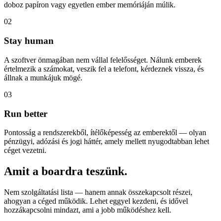
doboz papíron vagy egyetlen ember memóriáján múlik.
02
Stay human
A szoftver önmagában nem vállal felelősséget. Nálunk emberek
értelmezik a számokat, veszik fel a telefont, kérdeznek vissza, és
állnak a munkájuk mögé.
03
Run better
Pontosság a rendszerekből, ítélőképesség az emberektől — olyan
pénzügyi, adózási és jogi háttér, amely mellett nyugodtabban lehet
céget vezetni.
Amit a boardra teszünk.
Nem szolgáltatási lista — hanem annak összekapcsolt részei,
ahogyan a céged működik. Lehet eggyel kezdeni, és idővel
hozzákapcsolni mindazt, ami a jobb működéshez kell.