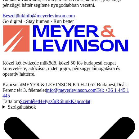
pénzügyi háttér segítene nyugodtabban vezetni.
Beszéljünk
info@meyerlevinson.com
Go digital · Stay human · Run better
Közel két évtizede működő, közel 50 fős budapesti csapat
könyvelésre, adózásra, üzleti jogra, pénzügyi támogatásra és
operatív háttérre.
Kapcsolat
MEYER & LEVINSON Kft.
H-1052 Budapest,
Deák
Ferenc tér 3. félemelet
info@meyerlevinson.com
Tel: +36 1 445 1
445
Tartalom
Szemlélet
Helyszín
Rólunk
Kapcsolat
Szolgáltatások